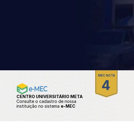
t
Computação em núvem
Docência do ensino superio
Enfermagem em terapia in
Imagenologia
Metodologias ativas
MEC NOTA
4
CENTRO UNIVERSITÁRIO META
Consulte o cadastro de nossa 
instituição no sistema 
e-MEC