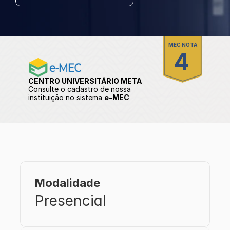
t
Computação em núvem
MEC NOTA
Docência do ensino superio
4
Enfermagem em terapia in
Imagenologia
CENTRO UNIVERSITÁRIO META
Metodologias ativas
Consulte o cadastro de nossa 
instituição no sistema 
e-MEC
Modalidade
Presencial