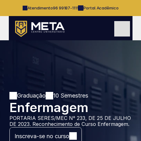
Pedagogia
Radiologia
Atendimento
96 99187-1111
Portal Acadêmico
Redes de Computadores
S
i
s
t
e
m
a 
p
a
r
a 
Graduação
10 Semestres
I
Enfermagem
n
t
PORTARIA SERES/MEC Nº 233, DE 25 DE JULHO 
e
DE 2023. Reconhecimento de Curso Enfermagem.
r
n
Inscreva-se no curso
e