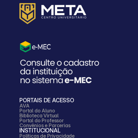
vacinação e a equipe e 
técnicos de enfermagem.
Já na atenção 
especializada, ocupa 
cargos de assistência ao 
paciente, supervisão de 
equipes, comissões 
PORTAIS DE ACESSO
AVA
internas e administração 
Portal do Aluno
Biblioteca Virtual
Portal do Professor
hospitalar.
Convênios e Parcerias
INSTITUCIONAL
Áreas de atuação
Políticas de Privacidade