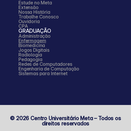
Estude no Meta
Unidades básicas de 
Extensão
Nossa História
Trabalhe Conosco
saúde, na Estratégia de 
Ouvidoria
CPA
GRADUAÇÃO
Saúde da Família, na 
Administração
Enfermagem
gestão pública 
Biomedicina
Jogos Digitais
Radiologia
governamental e em 
Pedagogia
Redes de Computadores
Engenharia de Computação
programas em parceria 
Sistemas para Internet
com o Ministério da 
Saúde.
Na atenção 
 © 2026 Centro Universitário Meta – Todos os 
especializada, está 
direitos reservados