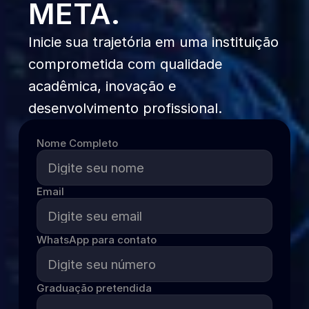
META.
t
Inicie sua trajetória em uma instituição 
Computação em núvem
comprometida com qualidade 
Docência do ensino superio
Enfermagem em terapia in
acadêmica, inovação e 
Imagenologia
desenvolvimento profissional.
Metodologias ativas
Nome Completo
Email
WhatsApp para contato
Graduação pretendida