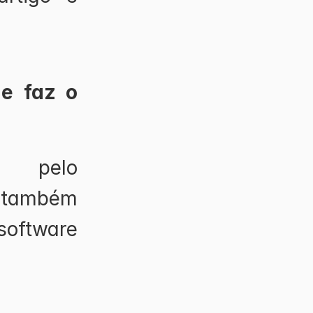
 faz o 
l pelo 
 também 
software 