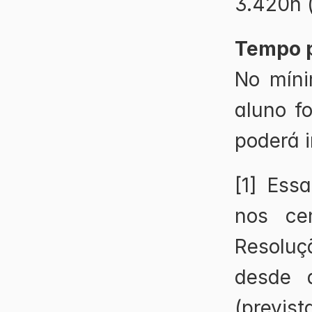
3.420h (
Tempo p
No míni
aluno fo
poderá i
[1] Ess
nos ce
Resoluç
desde q
(previs