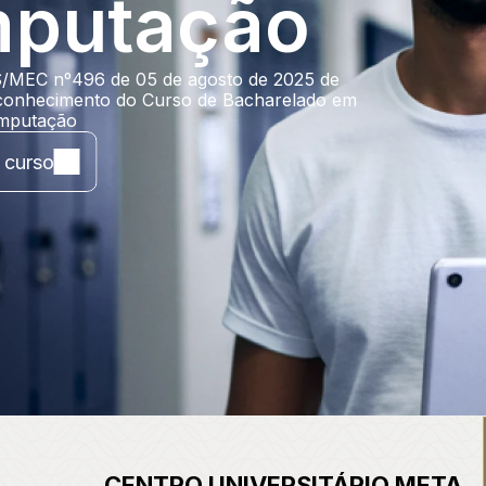
putação
EC nº496 de 05 de agosto de 2025 de 
onhecimento do Curso de Bacharelado em 
omputação
 curso
CENTRO UNIVERSITÁRIO META