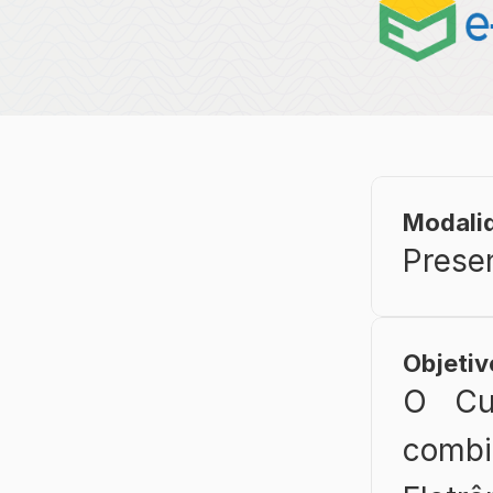
Modali
Prese
Objetiv
O Cu
comb