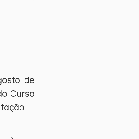
osto de 
o Curso 
utação