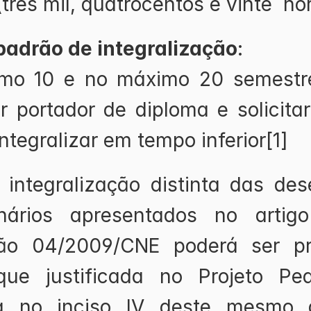
três mil, quatrocentos e vinte  ho
adrão de integralização
:
mo 10 e no máximo 20 semestre
r portador de diploma e solicitar 
ntegralizar em tempo inferior[1]
a integralização distinta das des
nários apresentados no artigo
ão 04/2009/CNE poderá ser pra
ue justificada no Projeto Ped
ta no inciso IV deste mesmo a