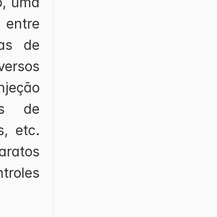
, uma 
ntre 
as de 
rsos 
jeção 
os de 
 etc. 
ratos 
roles 