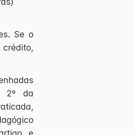
ras)
s. Se o 
crédito, 
enhadas 
 2º da 
ticada, 
agógico 
rtigo e 