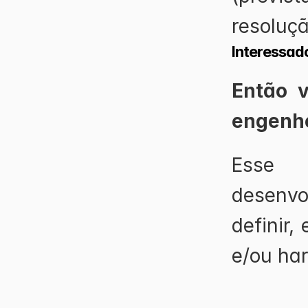
resoluçã
Interessad
Então 
engenhe
Esse p
desenvo
definir,
e/ou ha