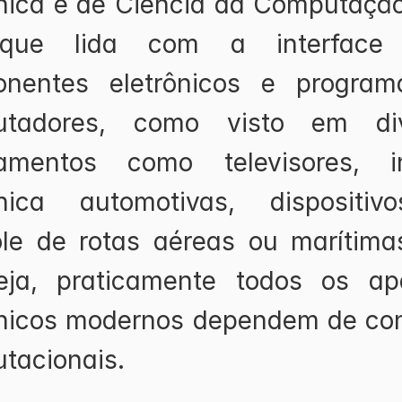
ônica e de Ciência da Computação
que lida com a interface e
nentes eletrônicos e program
utadores, como visto em dive
amentos como televisores, in
ônica automotivas, dispositiv
ole de rotas aéreas ou marítimas,
ja, praticamente todos os apa
ônicos modernos dependem de cont
tacionais.