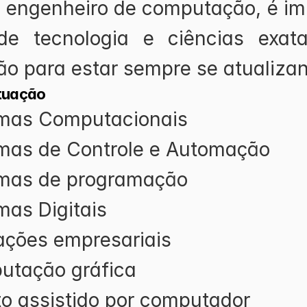
r engenheiro de computação, é imp
de tecnologia e ciências exata
ão para estar sempre se atualiza
tuação
emas Computacionais
mas de Controle e Automação
emas de programação
mas Digitais
ações empresariais
utação gráfica
to assistido por computador