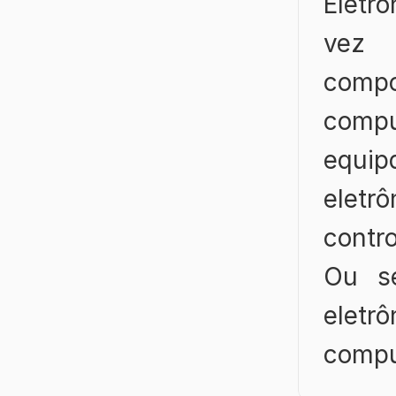
Eletr
vez 
compo
comp
equip
eletr
contr
Ou se
eletr
compu