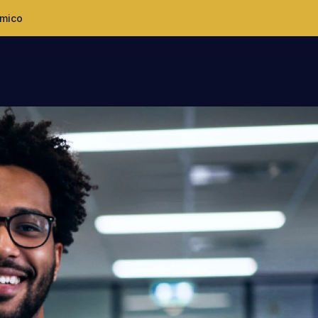
êmico