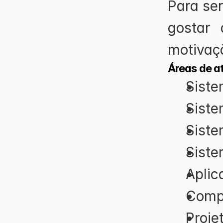
Para se
gostar 
motivaç
Áreas de a
Sist
Siste
Sist
Siste
Aplic
Comp
Proje