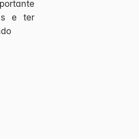
ortante 
s e ter 
ndo