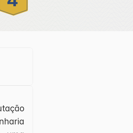
4
ação 
aria 