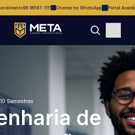
tendimento
96 99187-1111
Chamar no WhatsApp
Portal Acad
10 Semestres
nharia de 