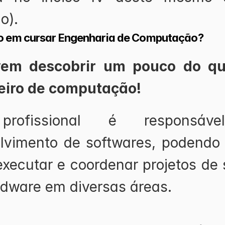
o).
o em cursar Engenharia de Computação?
vem descobrir um pouco do que
iro de computação!
rofissional é responsáve
lvimento de softwares, podendo
 executar e coordenar projetos de 
rdware em diversas áreas.