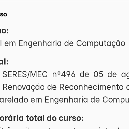
rso
ão:
l em Engenharia de Computação
al:
a SERES/MEC nº496 de 05 de ag
 Renovação de Reconhecimento d
arelado em Engenharia de Comp
rária total do curso: